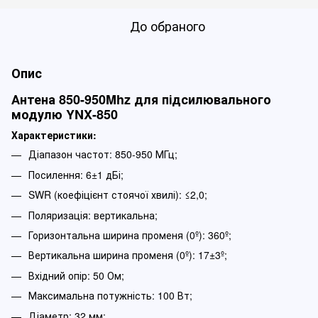
До обраного
Опис
Антена 850-950Mhz для підсилювального
модулю YNX-850
Характеристики:
Діапазон частот: 850-950 МГц;
Посилення: 6±1 дБі;
SWR (коефіцієнт стоячої хвилі): ≤2,0;
Поляризація: вертикальна;
Горизонтальна ширина променя (0º): 360º;
Вертикальна ширина променя (0º): 17±3º;
Вхідний опір: 50 Ом;
Максимальна потужність: 100 Вт;
Діаметр: 32 мм;