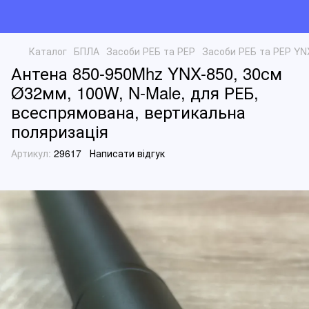
Каталог
БПЛА
Засоби РЕБ та РЕР
Засоби РЕБ та РЕР YN
Антена 850-950Mhz YNX-850, 30см
Ø32мм, 100W, N-Male, для РЕБ,
всеспрямована, вертикальна
поляризація
Артикул:
29617
Написати відгук