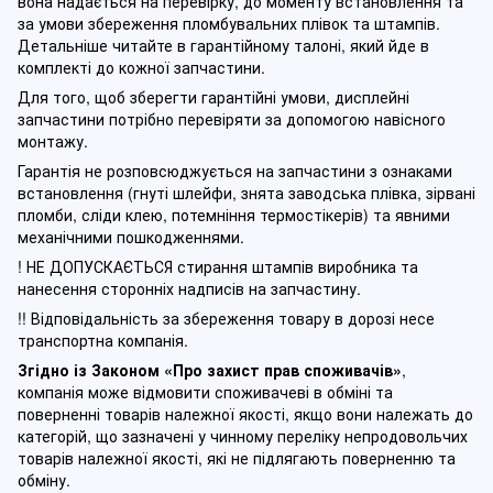
вона надається на перевірку, до моменту встановлення та
за умови збереження пломбувальних плівок та штампів.
Детальніше читайте в гарантійному талоні, який йде в
комплекті до кожної запчастини.
Для того, щоб зберегти гарантійні умови, дисплейні
запчастини потрібно перевіряти за допомогою навісного
монтажу.
Гарантія не розповсюджується на запчастини з ознаками
встановлення (гнуті шлейфи, знята заводська плівка, зірвані
пломби, сліди клею, потемніння термостікерів) та явними
механічними пошкодженнями.
! НЕ ДОПУСКАЄТЬСЯ стирання штампів виробника та
нанесення сторонніх надписів на запчастину.
!! Відповідальність за збереження товару в дорозі несе
транспортна компанія.
Згідно із Законом
«Про захист прав споживачів»
,
компанія може відмовити споживачеві в обміні та
поверненні товарів належної якості, якщо вони належать до
категорій, що зазначені у чинному п
ереліку непродовольчих
товарів належної якості, які не підлягають поверненню та
обміну
.