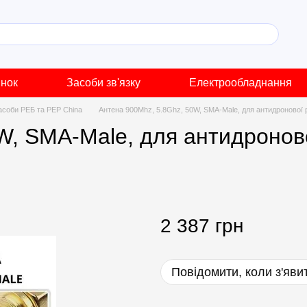
инок
Засоби зв'язку
Електрообладнання
асоби РЕБ та РЕР China
Антена 900Mhz, 5.8Ghz, 50W, SMA-Male, для антидронової 
W, SMA-Male, для антидроново
2 387 грн
Повідомити, коли з'яви