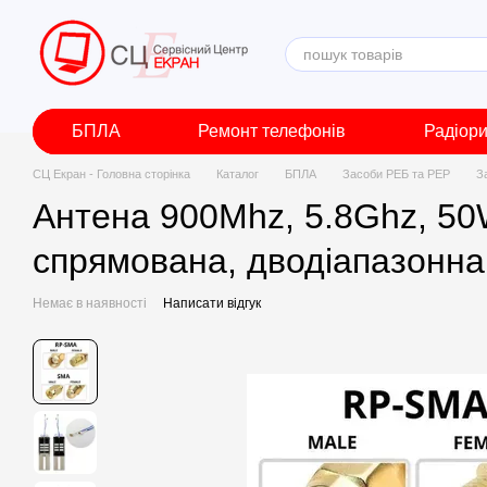
Перейти до основного контенту
БПЛА
Ремонт телефонів
Радіор
СЦ Екран - Головна сторінка
Каталог
БПЛА
Засоби РЕБ та РЕР
З
Антена 900Mhz, 5.8Ghz, 50
спрямована, дводіапазонна
Немає в наявності
Написати відгук