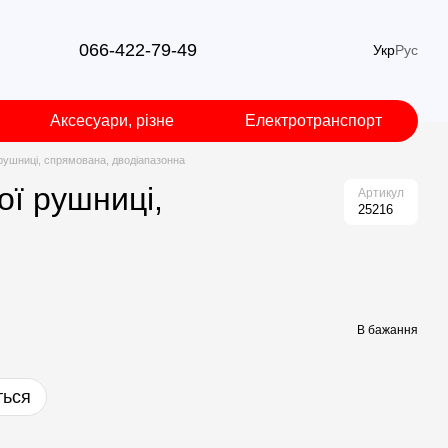
066-422-79-49
Укр
Рус
Аксесуари, різне
Електротранспорт
рушниці, спрямована, дводіапазонна
ї рушниці,
Артикул
25216
В бажання
ться