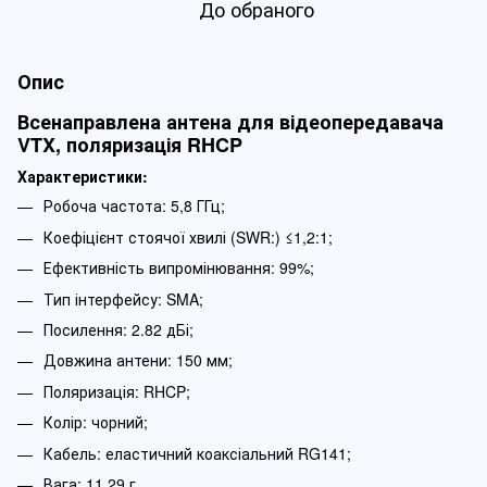
До обраного
Опис
Всенаправлена антена для відеопередавача
VTX, поляризація RHCP
Характеристики:
Робоча частота: 5,8 ГГц;
Коефіцієнт стоячої хвилі (SWR:) ≤1,2:1;
Ефективність випромінювання: 99%;
Тип інтерфейсу: SMA;
Посилення: 2.82 дБі;
Довжина антени: 150 мм;
Поляризація: RHCP;
Колір: чорний;
Кабель: еластичний коаксіальний RG141;
Вага: 11,29 г.