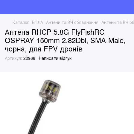
Каталог
БПЛА
Антени та ВЧ обладнання
Антени та ВЧ о
Антена RHCP 5.8G FlyFishRC
OSPRAY 150mm 2.82Dbi, SMA-Male,
чорна, для FPV дронів
Артикул:
22966
Написати відгук