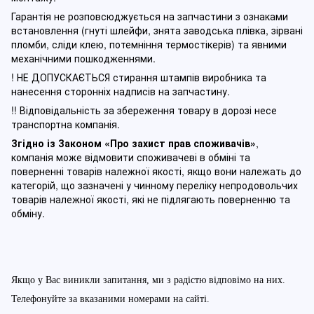
Гарантія не розповсюджується на запчастини з ознаками
встановлення (гнуті шлейфи, знята заводська плівка, зірвані
пломби, сліди клею, потемніння термостікерів) та явними
механічними пошкодженнями.
! НЕ ДОПУСКАЄТЬСЯ стирання штампів виробника та
нанесення сторонніх надписів на запчастину.
!! Відповідальність за збереження товару в дорозі несе
транспортна компанія.
Згідно із Законом
«Про захист прав споживачів»
,
компанія може відмовити споживачеві в обміні та
поверненні товарів належної якості, якщо вони належать до
категорій, що зазначені у чинному п
ереліку непродовольчих
товарів належної якості, які не підлягають поверненню та
обміну
.
Якщо у Вас виникли запитання, ми з радістю відповімо на них.
Телефонуйте за вказаними номерами на сайті.