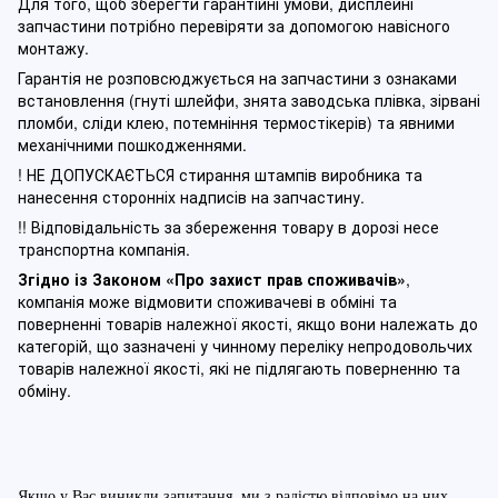
Для того, щоб зберегти гарантійні умови, дисплейні
запчастини потрібно перевіряти за допомогою навісного
монтажу.
Гарантія не розповсюджується на запчастини з ознаками
встановлення (гнуті шлейфи, знята заводська плівка, зірвані
пломби, сліди клею, потемніння термостікерів) та явними
механічними пошкодженнями.
! НЕ ДОПУСКАЄТЬСЯ стирання штампів виробника та
нанесення сторонніх надписів на запчастину.
!! Відповідальність за збереження товару в дорозі несе
транспортна компанія.
Згідно із Законом
«Про захист прав споживачів»
,
компанія може відмовити споживачеві в обміні та
поверненні товарів належної якості, якщо вони належать до
категорій, що зазначені у чинному п
ереліку непродовольчих
товарів належної якості, які не підлягають поверненню та
обміну
.
Якщо у Вас виникли запитання, ми з радістю відповімо на них.