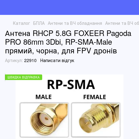
Каталог
БПЛА
Антени та ВЧ обладнання
Антени та ВЧ 
Антена RHCP 5.8G FOXEER Pagoda
PRO 86mm 3Dbi, RP-SMA-Male
прямий, чорна, для FPV дронів
Артикул:
22910
Написати відгук
ШВИДКА ВІДПРАВКА