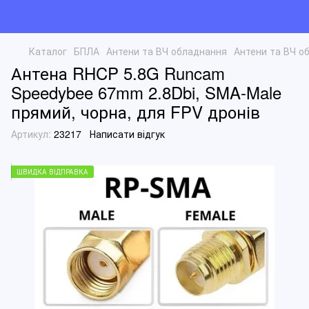
Каталог
БПЛА
Антени та ВЧ обладнання
Антени та ВЧ о
Антена RHCP 5.8G Runcam
Speedybee 67mm 2.8Dbi, SMA-Male
прямий, чорна, для FPV дронів
Артикул:
23217
Написати відгук
ШВИДКА ВІДПРАВКА