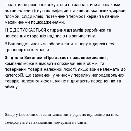
Гарантія не розповсюджується на запчастини з ознаками
встановлення (гнуті шлейфи, знята заводська плівка, зірвані
пломби, сліди клею, потемніння термостікерів) та явними
механічними пошкодженнями.
! НЕ ДОПУСКАЄТЬСЯ стирання штампів виробника та
нанесення сторонніх надписів на запчастину.
!! Відповідальність за збереження товару в дорозі несе
транспортна компанія.
Згідно із Законом
«Про захист прав споживачів»
,
компанія може відмовити споживачеві в обміні та
поверненні товарів належної якості, якщо вони належать до
категорій, що зазначені у чинному п
ереліку непродовольчих
товарів належної якості, які не підлягають поверненню та
обміну
.
Якщо у Вас виникли запитання, ми з радістю відповімо на них.
Телефонуйте за вказаними номерами на сайті.