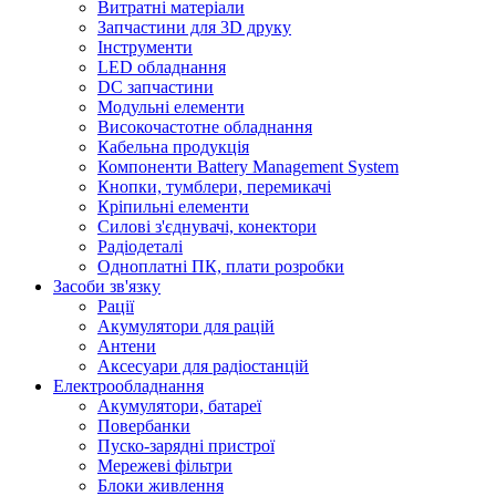
Витратні матеріали
Запчастини для 3D друку
Інструменти
LED обладнання
DC запчастини
Модульні елементи
Високочастотне обладнання
Кабельна продукція
Компоненти Battery Management System
Кнопки, тумблери, перемикачі
Кріпильні елементи
Силові з'єднувачі, конектори
Радіодеталі
Одноплатні ПК, плати розробки
Засоби зв'язку
Рації
Акумулятори для рацій
Антени
Аксесуари для радіостанцій
Електрообладнання
Акумулятори, батареї
Повербанки
Пуско-зарядні пристрої
Мережеві фільтри
Блоки живлення