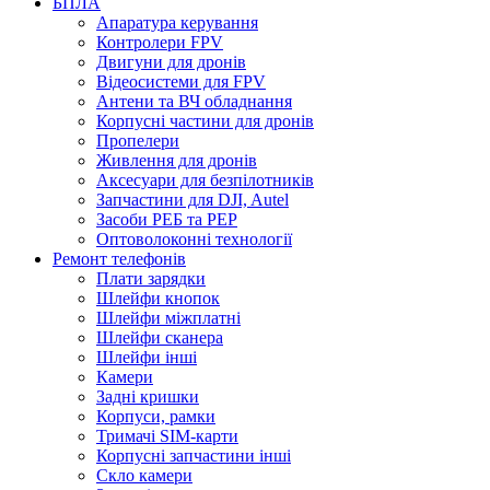
БПЛА
Апаратура керування
Контролери FPV
Двигуни для дронів
Відеосистеми для FPV
Антени та ВЧ обладнання
Корпусні частини для дронів
Пропелери
Живлення для дронів
Аксесуари для безпілотників
Запчастини для DJI, Autel
Засоби РЕБ та РЕР
Оптоволоконні технології
Ремонт телефонів
Плати зарядки
Шлейфи кнопок
Шлейфи міжплатні
Шлейфи сканера
Шлейфи інші
Камери
Задні кришки
Корпуси, рамки
Тримачі SIM-карти
Корпусні запчастини інші
Скло камери