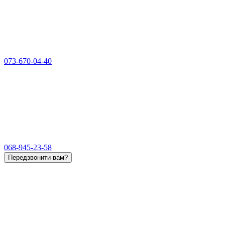
073-670-04-40
068-945-23-58
Передзвонити вам?