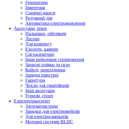
Генератори
Інвертори
Сонячні панелі
Розумний дім
Автоматика електроживлення
Аксесуари, різне
Пальники, обігрівачі
Ліхтарі
Для кемпінгу
Ехолоти, камери
Сигналізатори
Інше риболовне спорядження
Захисні плівки та скло
Кабелі, перехідники
Зарядні пристрої
Гарнітури
Чохли для смартфонів
Інші аксесуари
Туризм, спорт
Електротранспорт
Автозапчастини
Зарядки для електромобілів
Для електросамокатів
Моторні системи BLDC