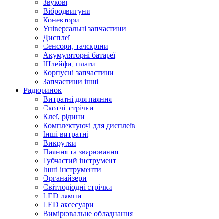
Звукові
Вібродвигуни
Конектори
Універсальні запчастини
Дисплеї
Сенсори, тачскріни
Акумуляторні батареї
Шлейфи, плати
Корпусні запчастини
Запчастини інші
Радіоринок
Витратні для паяння
Скотчі, стрічки
Клеї, рідини
Комплектуючі для дисплеїв
Інші витратні
Викрутки
Паяння та зварювання
Губчастий інструмент
Інші інструменти
Органайзери
Світлодіодні стрічки
LED лампи
LED аксесуари
Вимірювальне обладнання