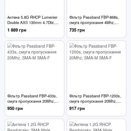
Антена 5.8G RHCP Lumenier
Фільтр Passband FBP-868s,
Double AXII 130mm 4.7Dbi,
смуга пропускання 4Mhz,
SMA-Male прямий, для FPV
SMA-M SMA-F
1 889 грн
735 грн
дронів
Фільтр Passband FBP-433s,
Фільтр Passband FBP-1200s,
смуга пропускання 20Mhz,
смуга пропускання 20Mhz,
SMA-M SMA-F
SMA-M SMA-F
950 грн
917 грн