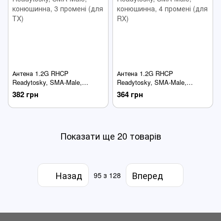
Антена 1.2G RHCP
Антена 1.2G RHCP
Readytosky, SMA-Male,
Readytosky, SMA-Male,
конюшинна, 3 промені (для
конюшинна, 4 промені (для
382 грн
364 грн
TX)
RX)
Показати ще 20 товарів
Назад
Вперед
95
з 128