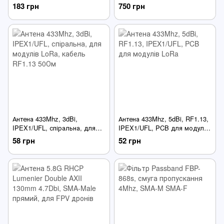
поляризація, диполь-Т для
спрямована логоперіодична,
183 грн
750 грн
приймача керування
вертикальна поляризація
Антена 433Mhz, 3dBi,
Антена 433Mhz, 5dBi, RF1.13,
IPEX1/UFL, спіральна, для
IPEX1/UFL, PCB для модулів
модулів LoRa, кабель RF1.13
LoRa
58 грн
52 грн
50Ом