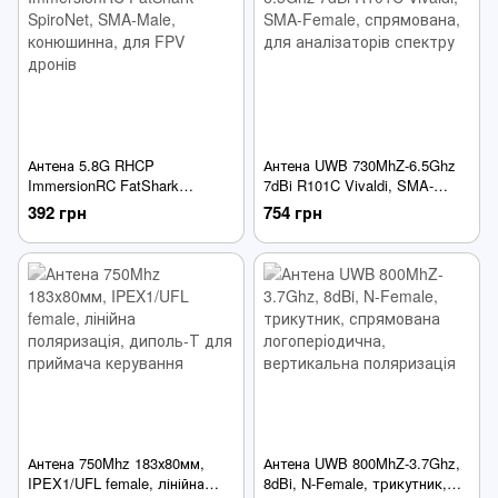
Антена 5.8G RHCP
Антена UWB 730MhZ-6.5Ghz
ImmersionRC FatShark
7dBi R101C Vivaldi, SMA-
SpiroNet, SMA-Male,
Female, спрямована, для
392 грн
754 грн
конюшинна, для FPV дронів
аналізаторів спектру
Антена 750Mhz 183х80мм,
Антена UWB 800MhZ-3.7Ghz,
IPEX1/UFL female, лінійна
8dBi, N-Female, трикутник,