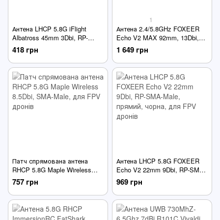
1
Антена LHCP 5.8G iFlight
Антена 2.4/5.8GHz FOXEER
Albatross 45mm 3Dbi, RP-
Echo V2 MAX 92mm, 13Dbi,
SMA-Male прямий, чорна, для
SMA-Male прямий, патч,
418 грн
1 649 грн
FPV дронів
спрямована, лінійна
поляризація
Патч спрямована антена
Антена LHCP 5.8G FOXEER
RHCP 5.8G Maple Wireless
Echo V2 22mm 9Dbi, RP-SMA-
8.5Dbi, SMA-Male, для FPV
Male, прямий, чорна, для
757 грн
969 грн
дронів
FPV дронів