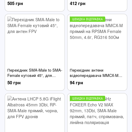
SMA-Male прямий, чорна, для
SMA-Male прямий, чорна, для
505 грн
412 грн
FPV дронів
FPV дронів
ШВИДКА ВІДПРАВКА
Перехідник SMA-Male to SMA-
Перехідник антени
Female кутовий 45°, для
відеопередавача MMCX-M
антен FPV
прямий на RPSMA Female
50 грн
94 грн
50mm, 4.6г, RG316 50Ом
ШВИДКА ВІДПРАВКА