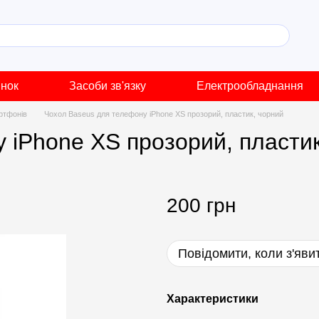
инок
Засоби зв'язку
Електрообладнання
ртфонів
Чохол Baseus для телефону iPhone XS прозорий, пластик, чорний
 iPhone XS прозорий, пластик
200 грн
Повідомити, коли з'яви
Характеристики