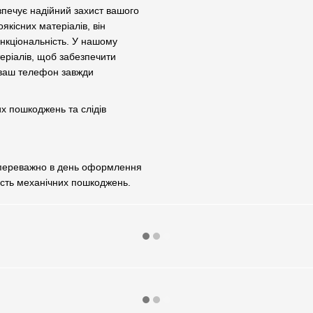
зпечує надійний захист вашого
якісних матеріалів, він
нкціональність. У нашому
теріалів, щоб забезпечити
 ваш телефон завжди
их пошкоджень та слідів
 переважно в день оформлення
ість механічних пошкоджень.