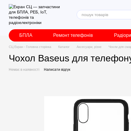
Перейти до основного контенту
БПЛА
Ремонт телефонів
Радіор
СЦ Екран - Головна сторінка
Каталог
Аксесуари, різне
Чохли для сма
Чохол Baseus для телефону
Немає в наявності
Написати відгук