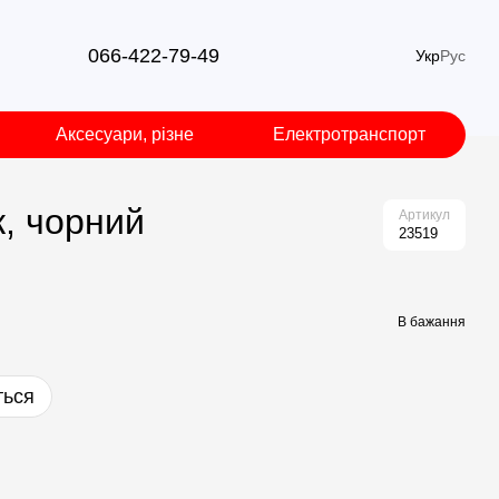
066-422-79-49
Укр
Рус
Аксесуари, різне
Електротранспорт
, чорний
Артикул
23519
В бажання
ться