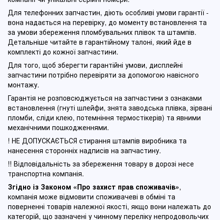
Для телефонних запчастин, діють особливі умови гарантії -
вона надається на перевірку, до моменту встановлення та
за умови збереження пломбувальних плівок та штампів.
Детальніше читайте в гарантійному талоні, який йде в
комплекті до кожної запчастини.
Для того, щоб зберегти гарантійні умови, дисплейні
запчастини потрібно перевіряти за допомогою навісного
монтажу.
Гарантія не розповсюджується на запчастини з ознаками
встановлення (гнуті шлейфи, знята заводська плівка, зірвані
пломби, сліди клею, потемніння термостікерів) та явними
механічними пошкодженнями.
! НЕ ДОПУСКАЄТЬСЯ стирання штампів виробника та
нанесення сторонніх надписів на запчастину.
!! Відповідальність за збереження товару в дорозі несе
транспортна компанія.
Згідно із Законом
«Про захист прав споживачів»
,
компанія може відмовити споживачеві в обміні та
поверненні товарів належної якості, якщо вони належать до
категорій, що зазначені у чинному п
ереліку непродовольчих