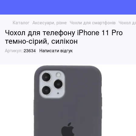
Каталог
Аксесуари, різне
Чохли для смартфонів
Чохол дл
Чохол для телефону iPhone 11 Pro
темно-сірий, силікон
Артикул:
23634
Написати відгук