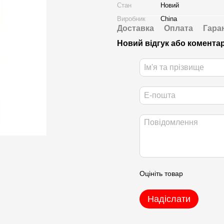
Стан
Новий
Виробник
China
Доставка
Оплата
Гара
Новий відгук або комента
Оцініть товар
Надіслати