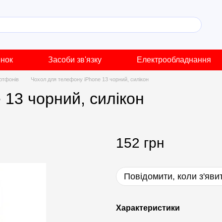
инок
Засоби зв'язку
Електрообладнання
ртфонів
Чохол для телефону iPhone 13 чорний, силікон
 13 чорний, силікон
152 грн
Повідомити, коли з'яви
Характеристики