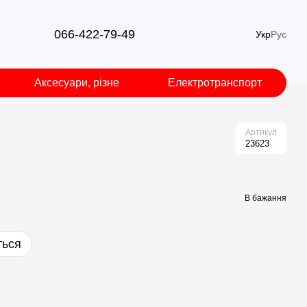
066-422-79-49
Укр
Рус
Аксесуари, різне
Електротранспорт
Артикул
23623
В бажання
ться