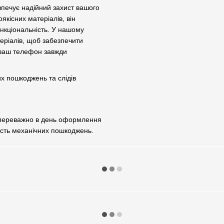
зпечує надійний захист вашого
якісних матеріалів, він
нкціональність. У нашому
теріалів, щоб забезпечити
 ваш телефон завжди
их пошкоджень та слідів
 переважно в день оформлення
ість механічних пошкоджень.