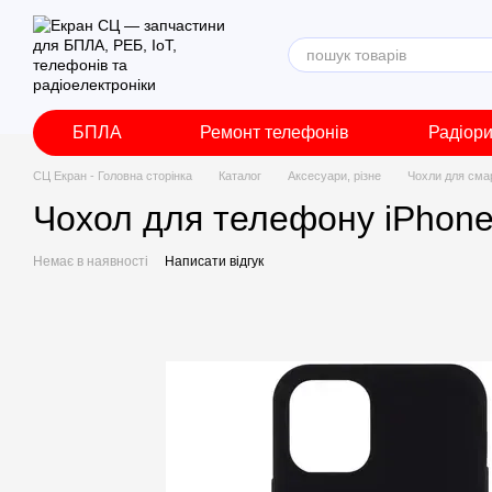
Перейти до основного контенту
БПЛА
Ремонт телефонів
Радіор
СЦ Екран - Головна сторінка
Каталог
Аксесуари, різне
Чохли для сма
Чохол для телефону iPhone
Немає в наявності
Написати відгук