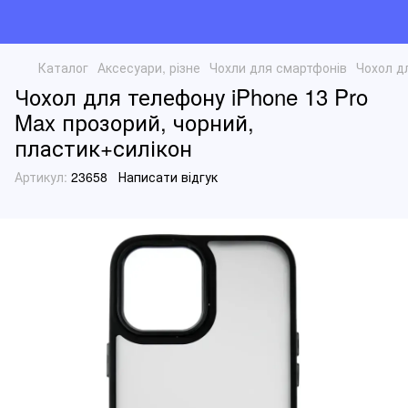
Каталог
Аксесуари, різне
Чохли для смартфонів
Чохол д
Чохол для телефону iPhone 13 Pro
Max прозорий, чорний,
пластик+силікон
Артикул:
23658
Написати відгук