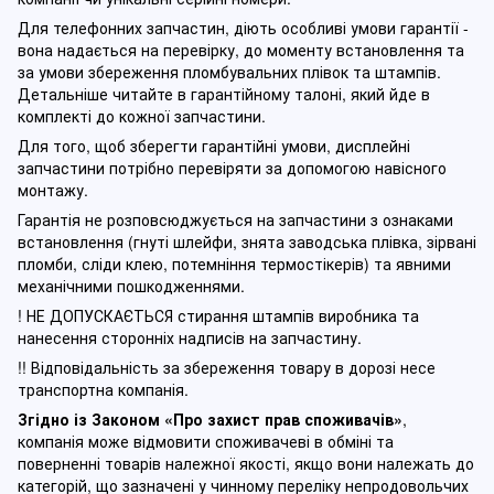
Для телефонних запчастин, діють особливі умови гарантії -
вона надається на перевірку, до моменту встановлення та
за умови збереження пломбувальних плівок та штампів.
Детальніше читайте в гарантійному талоні, який йде в
комплекті до кожної запчастини.
Для того, щоб зберегти гарантійні умови, дисплейні
запчастини потрібно перевіряти за допомогою навісного
монтажу.
Гарантія не розповсюджується на запчастини з ознаками
встановлення (гнуті шлейфи, знята заводська плівка, зірвані
пломби, сліди клею, потемніння термостікерів) та явними
механічними пошкодженнями.
! НЕ ДОПУСКАЄТЬСЯ стирання штампів виробника та
нанесення сторонніх надписів на запчастину.
!! Відповідальність за збереження товару в дорозі несе
транспортна компанія.
Згідно із Законом
«Про захист прав споживачів»
,
компанія може відмовити споживачеві в обміні та
поверненні товарів належної якості, якщо вони належать до
категорій, що зазначені у чинному п
ереліку непродовольчих