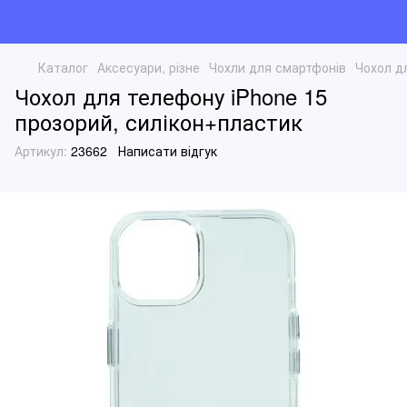
Каталог
Аксесуари, різне
Чохли для смартфонів
Чохол д
Чохол для телефону iPhone 15
прозорий, силікон+пластик
Артикул:
23662
Написати відгук