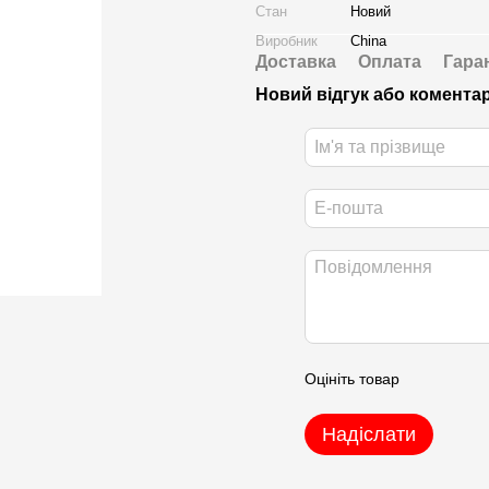
Стан
Новий
Виробник
China
Доставка
Оплата
Гара
Новий відгук або комента
Оцініть товар
Надіслати