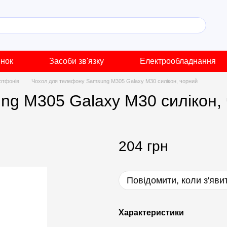
инок
Засоби зв'язку
Електрообладнання
ртфонів
Чохол для телефону Samsung M305 Galaxy M30 силікон, чорний
ng M305 Galaxy M30 силікон,
204 грн
Повідомити, коли з'яви
Характеристики