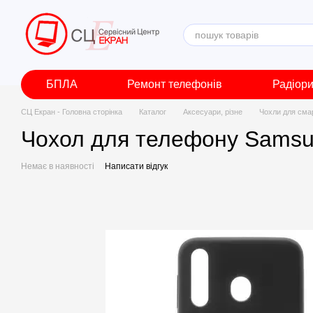
Перейти до основного контенту
БПЛА
Ремонт телефонів
Радіор
СЦ Екран - Головна сторінка
Каталог
Аксесуари, різне
Чохли для сма
Чохол для телефону Samsu
Немає в наявності
Написати відгук