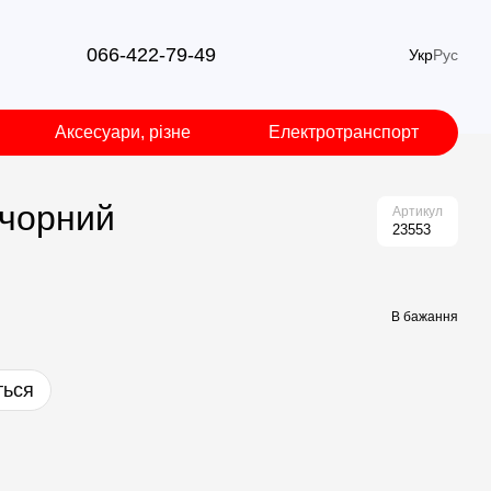
066-422-79-49
Укр
Рус
Аксесуари, різне
Електротранспорт
 чорний
Артикул
23553
В бажання
ться