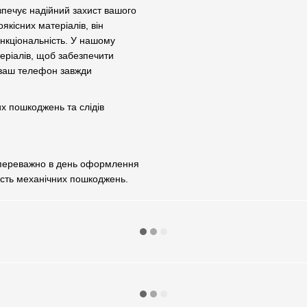
зпечує надійний захист вашого
якісних матеріалів, він
нкціональність. У нашому
теріалів, щоб забезпечити
 ваш телефон завжди
их пошкоджень та слідів
 переважно в день оформлення
ість механічних пошкоджень.