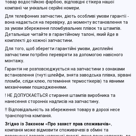
товар водостійкою фарбою, відповідні стікера нашої
компанії чи унікальні серійні номери.
Для телефонних запчастин, діють особливі умови гарантії -
вона надається на перевірку, до моменту встановлення та
за умови збереження пломбувальних плівок та штампів.
Детальніше читайте в гарантійному талоні, який йде в
комплекті до кожної запчастини.
Для того, щоб зберегти гарантійні умови, дисплейні
запчастини потрібно перевіряти за допомогою навісного
монтажу.
Гарантія не розповсюджується на запчастини з ознаками
встановлення (гнуті шлейфи, знята заводська плівка, зірвані
пломби, сліди клею, потемніння термостікерів) та явними
механічними пошкодженнями.
! НЕ ДОПУСКАЄТЬСЯ стирання штампів виробника та
нанесення сторонніх надписів на запчастину.
!! Відповідальність за збереження товару в дорозі несе
транспортна компанія.
Згідно із Законом
«Про захист прав споживачів»
,
компанія може відмовити споживачеві в обміні та
поверненні товарів належної якості, якщо вони належать до