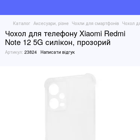
Каталог
Аксесуари, різне
Чохли для смартфонів
Чохол д
Чохол для телефону Xiaomi Redmi
Note 12 5G силікон, прозорий
Артикул:
23824
Написати відгук