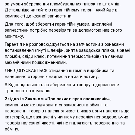
за умови збереження пломбувальних плівок та штампів.
Детальніше читайте в гарантійному талоні, який йде в
комплекті до кожної запчастини.
Для того, щоб зберегти гарантійні умови, дисплейні
запчастини потрібно перевіряти за допомогою навісного
монтажу.
Гарантія не розповсюджується на запчастини з ознаками
встановлення (гнуті шлейфи, знята заводська плівка, зірвані
пломби, сліди клею, потемніння термостікерів) та явними
механічними пошкодженнями.
! НЕ ДОПУСКАЄТЬСЯ стирання штампів виробника та
нанесення сторонніх надписів на запчастину.
!! Відповідальність за збереження товару в дорозі несе
транспортна компанія.
Згідно із Законом
«Про захист прав споживачів»
,
компанія може відмовити споживачеві в обміні та
поверненні товарів належної якості, якщо вони належать до
категорій, що зазначені у чинному п
ереліку непродовольчих
товарів належної якості, які не підлягають поверненню та
обміну
.