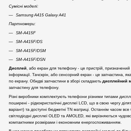
Сумісні моделі:
Samsung A415 Galaxy A41
Партномери:
SM-A415F
SM-A415F/DS
SM-A415F/DSM
SM-A415F/DSN
Дисплей
, або екран для телефону - це пристрій, призначений
інформації. Тачскрін, або сенсорний екран - це запчастина, яка 
по екрану. Обидві запчастини в зборі складають
дисплейний 
запчастину для телефону.
Різні виробники комплектують телефони різними типами диспл
поширені - рідкокристалічні дисплеї LCD, що в свою чергу діля
варіант) та доступні бюджетні TN матриці. Останнім часом все
світлодіодні дисплеї OLED та AMOLED, які вирізняються чудо
компактними розмірами і економним енергоспоживанням.