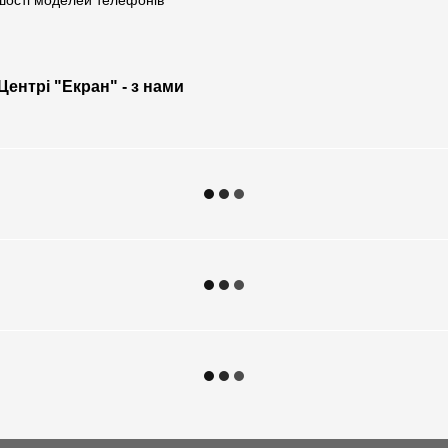
ьшості моделей телефонів
Центрі "Екран" - з нами