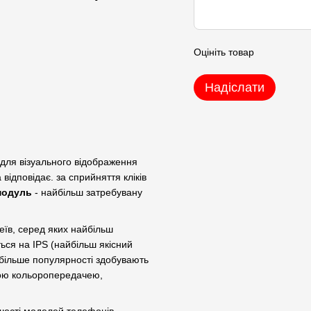
Оцініть товар
Надіслати
 для візуального відображення
відповідає. за сприйняття кліків
модуль
- найбільш затребувану
еїв, серед яких найбільш
ться на IPS (найбільш якісний
 більше популярності здобувають
вою кольоропередачею,