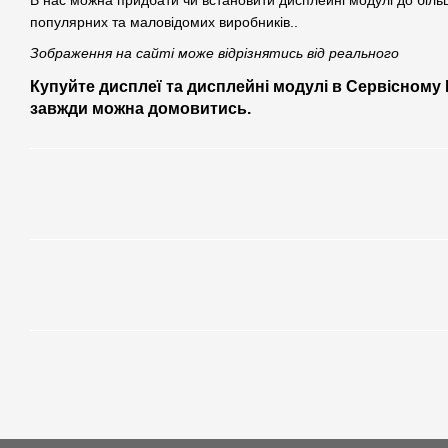
В нас можна придбати чи встановити дисплейні модулі до біл
популярних та маловідомих виробників..
Зображення на сайті може відрізнятись від реального
Купуйте дисплеї та дисплейні модулі в Сервісному 
завжди можна домовитись.