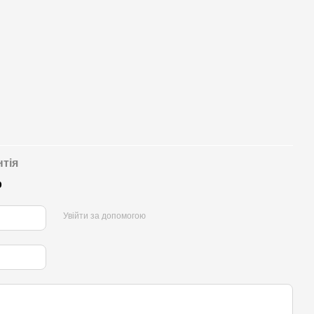
нтія
р
Увійти за допомогою