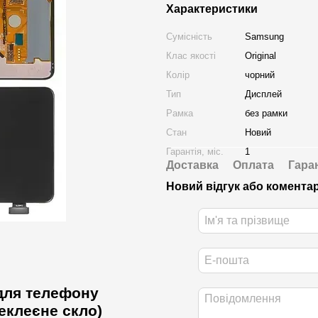
Характеристики
Сумісність
Samsung
Клас якості
Original
Колір
чорний
Тип
Дисплей
Рамка
без рамки
Стан
Новий
Гарантія, міс.
1
Доставка
Оплата
Гара
Новий відгук або комента
для телефону
реклеєне скло)