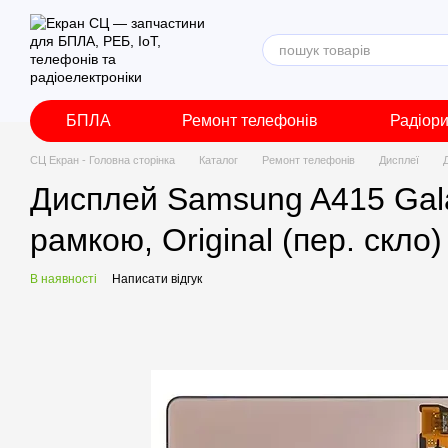
Перейти до основного контенту
БПЛА
Ремонт телефонів
Радіор
СЦ Екран - Головна сторінка
Каталог
Ремонт телефонів
Дисплеї
Дисплей Samsung A415 Galax
рамкою, Original (пер. скло)
В наявності
Написати відгук