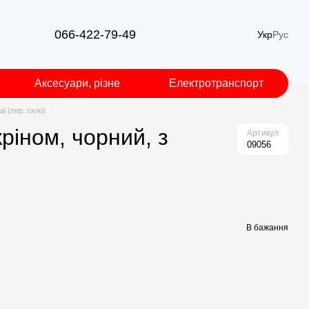
066-422-79-49
Укр
Рус
Аксесуари, різне
Електротранспорт
l (пер. скло)
ріном, чорний, з
Артикул
09056
В бажання