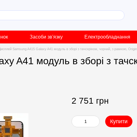
инок
Засоби зв'язку
Електрообладнання
Дисплей Samsung A415 Galaxy A41 модуль в зборі з тачскріном, чорний, з рамкою, Origina
y A41 модуль в зборі з тачск
2 751 грн
Купити