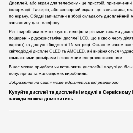
Дисплей
, або екран для телефону - це пристрій, призначений
інформації. Тачскрін, або сенсорний екран - це запчастина, яка 
по екрану. Обидві запчастини в зборі складають
дисплейний 
запчастину для телефону.
Різні виробники комплектують телефони різними типами диспл
поширені - рідкокристалічні дисплеї LCD, що в свою чергу діля
варіант) та доступні бюджетні TN матриці. Останнім часом все
світлодіодні дисплеї OLED та AMOLED, які вирізняються чудо
компактними розмірами і економним енергоспоживанням.
В нас можна придбати чи встановити дисплейні модулі до біл
популярних та маловідомих виробників..
Зображення на сайті може відрізнятись від реального
Купуйте дисплеї та дисплейні модулі в Сервісному 
завжди можна домовитись.