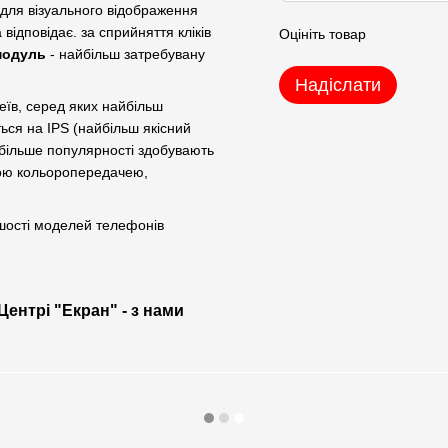
 для візуального відображення
відповідає. за сприйняття кліків
Оцініть товар
модуль
- найбільш затребувану
Надіслати
еїв, серед яких найбільш
ться на IPS (найбільш якісний
 більше популярності здобувають
вою кольоропередачею,
ьшості моделей телефонів
Центрі "Екран" - з нами