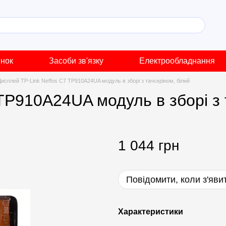
инок
Засоби зв'язку
Електрообладнання
Дисплей TP-Link Neffos C7 TP910A24UA модуль в зборі з тачскріном, білий
TP910A24UA модуль в зборі з 
1 044 грн
Повідомити, коли з'яви
Характеристики