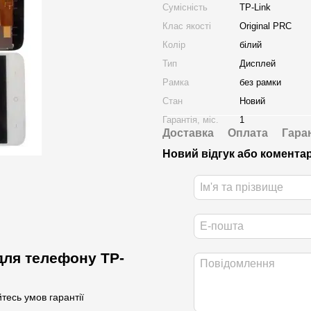
Сумісність
TP-Link
Клас якості
Original PRC
Колір
білий
Тип
Дисплей
Рамка
без рамки
Стан
Новий
Гарантія, міс.
1
Доставка
Оплата
Гара
Новий відгук або комента
для телефону TP-
тесь умов гарантії