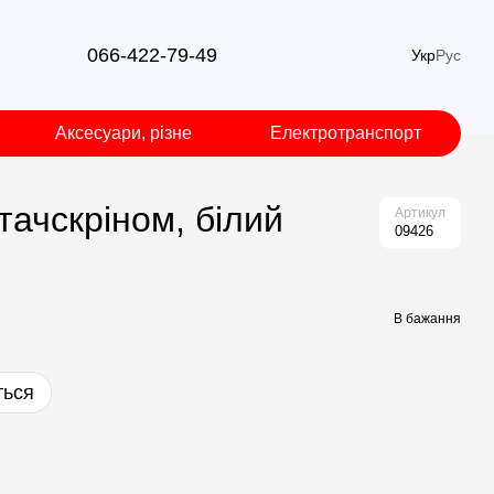
066-422-79-49
Укр
Рус
Аксесуари, різне
Електротранспорт
тачскріном, білий
Артикул
09426
В бажання
ться