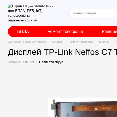
Перейти до основного контенту
БПЛА
Ремонт телефонів
Радіор
СЦ Екран - Головна сторінка
Каталог
Ремонт телефонів
Дисплеї
Дисплей TP-Link Neffos C7 
Немає в наявності
Написати відгук