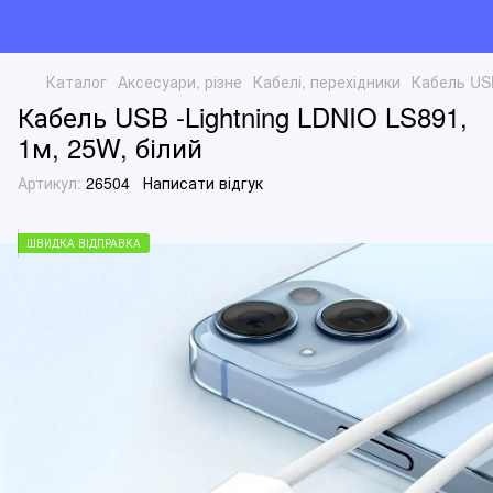
Каталог
Аксесуари, різне
Кабелі, перехідники
Кабель USB
Кабель USB -Lightning LDNIO LS891,
1м, 25W, білий
Артикул:
26504
Написати відгук
ШВИДКА ВІДПРАВКА