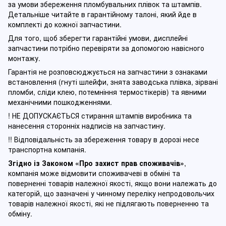
за умови збереження пломбувальних плівок та штампів.
Детальніше читайте в гарантійному талоні, який йде в
комплекті до кожної запчастини.
Для того, щоб зберегти гарантійні умови, дисплейні
запчастини потрібно перевіряти за допомогою навісного
монтажу.
Гарантія не розповсюджується на запчастини з ознаками
встановлення (гнуті шлейфи, знята заводська плівка, зірвані
пломби, сліди клею, потемніння термостікерів) та явними
механічними пошкодженнями.
! НЕ ДОПУСКАЄТЬСЯ стирання штампів виробника та
нанесення сторонніх надписів на запчастину.
!! Відповідальність за збереження товару в дорозі несе
транспортна компанія.
Згідно із Законом
«Про захист прав споживачів»
,
компанія може відмовити споживачеві в обміні та
поверненні товарів належної якості, якщо вони належать до
категорій, що зазначені у чинному п
ереліку непродовольчих
товарів належної якості, які не підлягають поверненню та
обміну
.