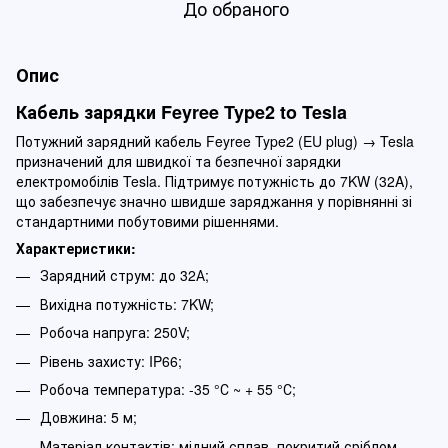
До обраного
Опис
Кабель зарядки Feyree Type2 to Tesla
Потужний зарядний кабель Feyree Type2 (EU plug) → Tesla
призначений для швидкої та безпечної зарядки
електромобілів Tesla. Підтримує потужність до 7KW (32A),
що забезпечує значно швидше заряджання у порівнянні зі
стандартними побутовими рішеннями.
Характеристики:
Зарядний струм: до 32А;
Вихідна потужність: 7KW;
Робоча напруга: 250V;
Рівень захисту: IP66;
Робоча температура: -35 °С ~ + 55 °С;
Довжина: 5 м;
Матеріал контактів: мідний сплав, покритий сріблом.