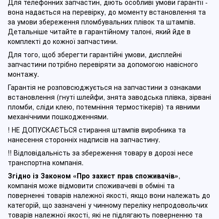
Для телефонних запчастин, діють особливі умови гарантії -
вона надається на перевірку, до моменту встановлення та
за умови збереження пломбувальних плівок та штампів.
Детальніше читайте в гарантійному талоні, який йде в
комплекті до кожної запчастини.
Для того, щоб зберегти гарантійні умови, дисплейні
запчастини потрібно перевіряти за допомогою навісного
монтажу.
Гарантія не розповсюджується на запчастини з ознаками
встановлення (гнуті шлейфи, знята заводська плівка, зірвані
пломби, сліди клею, потемніння термостікерів) та явними
механічними пошкодженнями.
! НЕ ДОПУСКАЄТЬСЯ стирання штампів виробника та
нанесення сторонніх надписів на запчастину.
!! Відповідальність за збереження товару в дорозі несе
транспортна компанія.
Згідно із Законом
«Про захист прав споживачів»
,
компанія може відмовити споживачеві в обміні та
поверненні товарів належної якості, якщо вони належать до
категорій, що зазначені у чинному п
ереліку непродовольчих
товарів належної якості, які не підлягають поверненню та