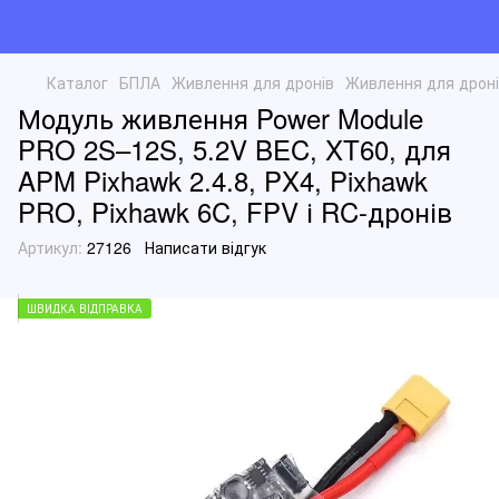
Каталог
БПЛА
Живлення для дронів
Живлення для дроні
Модуль живлення Power Module
PRO 2S–12S, 5.2V BEC, XT60, для
APM Pixhawk 2.4.8, PX4, Pixhawk
PRO, Pixhawk 6C, FPV і RC-дронів
Артикул:
27126
Написати відгук
ШВИДКА ВІДПРАВКА