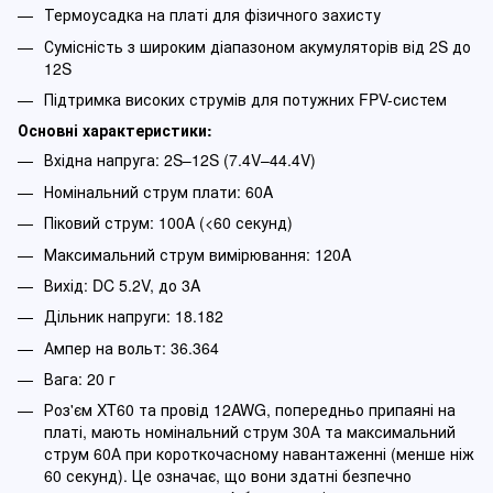
Термоусадка на платі для фізичного захисту
Сумісність з широким діапазоном акумуляторів від 2S до
12S
Підтримка високих струмів для потужних FPV-систем
Основні характеристики:
Вхідна напруга: 2S–12S (7.4V–44.4V)
Номінальний струм плати: 60A
Піковий струм: 100A (<60 секунд)
Максимальний струм вимірювання: 120A
Вихід: DC 5.2V, до 3A
Дільник напруги: 18.182
Ампер на вольт: 36.364
Вага: 20 г
Роз'єм XT60 та провід 12AWG, попередньо припаяні на
платі, мають номінальний струм 30А та максимальний
струм 60А при короткочасному навантаженні (менше ніж
60 секунд). Це означає, що вони здатні безпечно