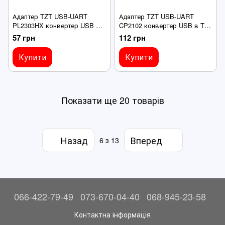
Адаптер TZT USB-UART
Адаптер TZT USB-UART
PL2303HX конвертер USB в
CP2102 конвертер USB в TTL
TTL 3.3V/5V для Arduino, ESP,
3.3V/5V для Arduino, ESP,
57 грн
112 грн
STM32, програмування
STM32, програмування
Купити
Купити
Показати ще 20 товарів
Назад
Вперед
6
з 13
066-422-79-49
073-670-04-40
068-945-23-58
Контактна інформація