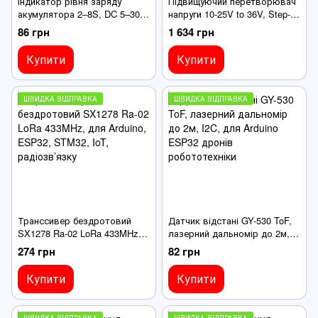
Індикатор рівня заряду
Підвищуючий перетворювач
акумулятора 2–8S, DC 5–30V,
напруги 10-25V to 36V, Step-
LED-дисплей для Li-
Up DC-DC конвертер, 360W
86 грн
1 634 грн
ion/LiFePO4
10А, Y3-C123610
Купити
Купити
ШВИДКА ВІДПРАВКА
ШВИДКА ВІДПРАВКА
Транссивер бездротовий
Датчик відстані GY-530 ToF,
SX1278 Ra-02 LoRa 433MHz,
лазерний дальномір до 2м,
для Arduino, ESP32, STM32,
I2C, для Arduino ESP32
274 грн
82 грн
IoT, радіозв’язку
дронів робототехніки
Купити
Купити
ШВИДКА ВІДПРАВКА
ШВИДКА ВІДПРАВКА