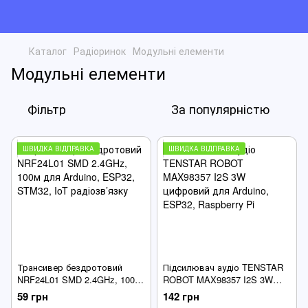
Каталог
Радіоринок
Модульні елементи
Модульні елементи
Фільтр
За популярністю
ШВИДКА ВІДПРАВКА
ШВИДКА ВІДПРАВКА
Трансивер бездротовий
Підсилювач аудіо TENSTAR
NRF24L01 SMD 2.4GHz, 100м
ROBOT MAX98357 I2S 3W
для Arduino, ESP32, STM32,
цифровий для Arduino,
59 грн
142 грн
IoT радіозв’язку
ESP32, Raspberry Pi