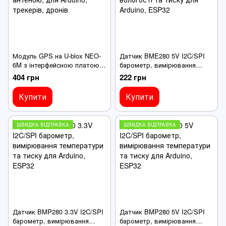
Модуль GPS на U-blox NEO-
Датчик BME280 5V I2C/SPI
6M з інтерфейсною платою
барометр, вимірювання
та керамічною антеною, для
температури, вологості та
404 грн
222 грн
Arduino, трекерів, дронів
тиску для Arduino, ESP32
Купити
Купити
ШВИДКА ВІДПРАВКА
ШВИДКА ВІДПРАВКА
Датчик BMP280 3.3V I2C/SPI
Датчик BMP280 5V I2C/SPI
барометр, вимірювання
барометр, вимірювання