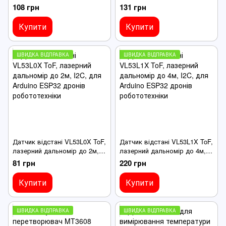
температури та тиску для
температури та тиску для
108 грн
131 грн
Arduino, ESP32
Arduino, ESP32
Купити
Купити
ШВИДКА ВІДПРАВКА
ШВИДКА ВІДПРАВКА
Датчик відстані VL53L0X ToF,
Датчик відстані VL53L1X ToF,
лазерний дальномір до 2м,
лазерний дальномір до 4м,
I2C, для Arduino ESP32
I2C, для Arduino ESP32
81 грн
220 грн
дронів робототехніки
дронів робототехніки
Купити
Купити
ШВИДКА ВІДПРАВКА
ШВИДКА ВІДПРАВКА