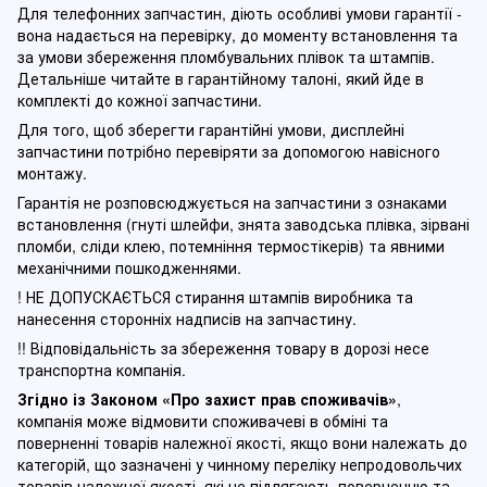
Для телефонних запчастин, діють особливі умови гарантії -
вона надається на перевірку, до моменту встановлення та
за умови збереження пломбувальних плівок та штампів.
Детальніше читайте в гарантійному талоні, який йде в
комплекті до кожної запчастини.
Для того, щоб зберегти гарантійні умови, дисплейні
запчастини потрібно перевіряти за допомогою навісного
монтажу.
Гарантія не розповсюджується на запчастини з ознаками
встановлення (гнуті шлейфи, знята заводська плівка, зірвані
пломби, сліди клею, потемніння термостікерів) та явними
механічними пошкодженнями.
! НЕ ДОПУСКАЄТЬСЯ стирання штампів виробника та
нанесення сторонніх надписів на запчастину.
!! Відповідальність за збереження товару в дорозі несе
транспортна компанія.
Згідно із Законом
«Про захист прав споживачів»
,
компанія може відмовити споживачеві в обміні та
поверненні товарів належної якості, якщо вони належать до
категорій, що зазначені у чинному п
ереліку непродовольчих
товарів належної якості, які не підлягають поверненню та