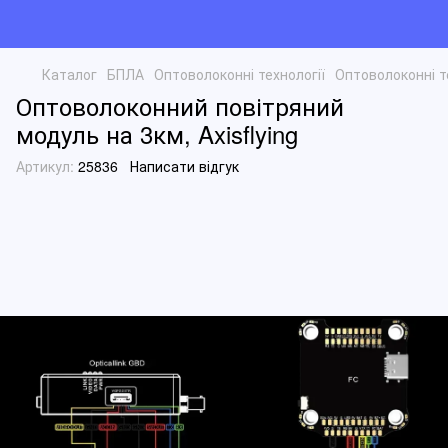
Каталог
БПЛА
Оптоволоконні технології
Оптоволоконні те
Оптоволоконний повітряний
модуль на 3км, Axisflying
Артикул:
25836
Написати відгук