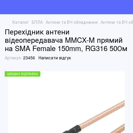
Каталог
БПЛА
Антени та ВЧ обладнання
Антени та ВЧ о
Перехідник антени
відеопередавача MMCX-M прямий
на SMA Female 150mm, RG316 50Ом
Артикул:
23456
Написати відгук
ШВИДКА ВІДПРАВКА