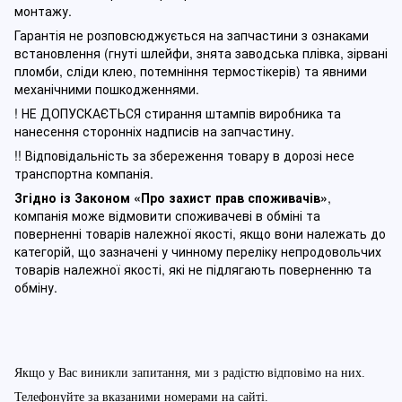
монтажу.
Гарантія не розповсюджується на запчастини з ознаками
встановлення (гнуті шлейфи, знята заводська плівка, зірвані
пломби, сліди клею, потемніння термостікерів) та явними
механічними пошкодженнями.
! НЕ ДОПУСКАЄТЬСЯ стирання штампів виробника та
нанесення сторонніх надписів на запчастину.
!! Відповідальність за збереження товару в дорозі несе
транспортна компанія.
Згідно із Законом
«Про захист прав споживачів»
,
компанія може відмовити споживачеві в обміні та
поверненні товарів належної якості, якщо вони належать до
категорій, що зазначені у чинному п
ереліку непродовольчих
товарів належної якості, які не підлягають поверненню та
обміну
.
Якщо у Вас виникли запитання, ми з радістю відповімо на них.
Телефонуйте за вказаними номерами на сайті.