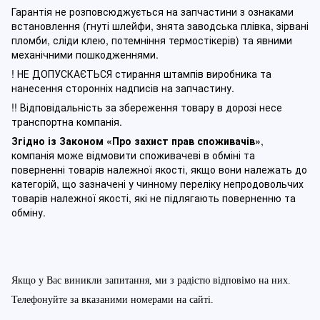
Гарантія не розповсюджується на запчастини з ознаками
встановлення (гнуті шлейфи, знята заводська плівка, зірвані
пломби, сліди клею, потемніння термостікерів) та явними
механічними пошкодженнями.
! НЕ ДОПУСКАЄТЬСЯ стирання штампів виробника та
нанесення сторонніх надписів на запчастину.
!! Відповідальність за збереження товару в дорозі несе
транспортна компанія.
Згідно із Законом
«Про захист прав споживачів»
,
компанія може відмовити споживачеві в обміні та
поверненні товарів належної якості, якщо вони належать до
категорій, що зазначені у чинному п
ереліку непродовольчих
товарів належної якості, які не підлягають поверненню та
обміну
.
Якщо у Вас виникли запитання, ми з радістю відповімо на них.
Телефонуйте за вказаними номерами на сайті.