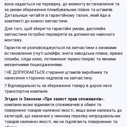
вона надається на перевірку, до моменту встановлення та
за умови збереження пломбувальних плівок та штампів.
Детальніше читайте в гарантійному талоні, який йде в
комплекті до кожної запчастини.
Для того, щоб зберегти гарантійні умови, дисплейні
запчастини потрібно перевіряти за допомогою навісного
монтажу.
Гарантія не розповсюджується на запчастини з ознаками
встановлення (гнуті шлейфи, знята заводська плівка, зірвані
пломби, сліди клею, потемніння термостікерів) та явними
механічними пошкодженнями.
! НЕ ДОПУСКАЄТЬСЯ стирання штампів виробника та
нанесення сторонніх надписів на запчастину.
!! Відповідальність за збереження товару в дорозі несе
транспортна компанія.
Згідно із Законом
«Про захист прав споживачів»
,
компанія може відмовити споживачеві в обміні та
поверненні товарів належної якості, якщо вони належать до
категорій, що зазначені у чинному п
ереліку непродовольчих
товарів належної якості, які не підлягають поверненню та
обміну
.