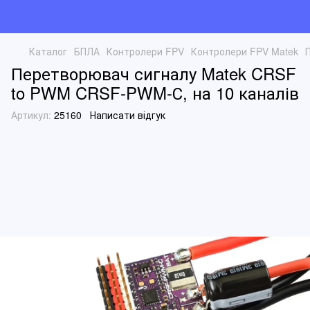
Каталог
БПЛА
Контролери FPV
Контролери FPV Matek
Перетворювач сигналу Matek CRSF
to PWM CRSF-PWM-С, на 10 каналів
Артикул:
25160
Написати відгук