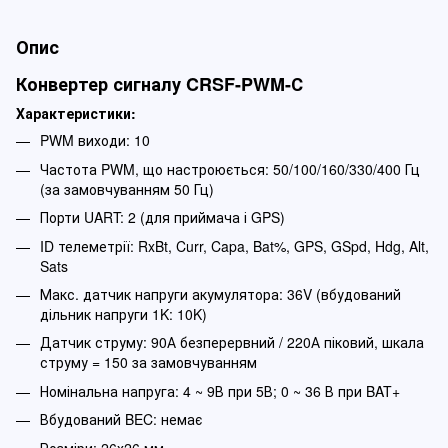
Опис
Конвертер сигналу CRSF-PWM-С
Характеристики:
PWM виходи: 10
Частота PWM, що настроюється: 50/100/160/330/400 Гц
(за замовчуванням 50 Гц)
Порти UART: 2 (для приймача і GPS)
ID телеметрії: RxBt, Curr, Capa, Bat%, GPS, GSpd, Hdg, Alt,
Sats
Макс. датчик напруги акумулятора: 36V (вбудований
дільник напруги 1K: 10K)
Датчик струму: 90А безперервний / 220А піковий, шкала
струму = 150 за замовчуванням
Номінальна напруга: 4 ~ 9В при 5В; 0 ~ 36 В при BAT+
Вбудований BEC: немає
Розміри: 26х26 мм