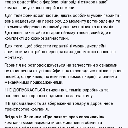
товар водостійкою фарбою, відповідні стікера нашої
компанії чи унікальні серійні номери.
Для телефонних запчастин, діють особливі умови гарантії -
вона надається на перевірку, до моменту встановлення та
за умови збереження пломбувальних плівок та штампів.
Детальніше читайте в гарантійному талоні, який йде в
комплекті до кожної запчастини.
Для того, щоб зберегти гарантійні умови, дисплейні
запчастини потрібно перевіряти за допомогою навісного
монтажу.
Гарантія не розповсюджується на запчастини з ознаками
встановлення (гнуті шлейфи, знята заводська плівка, зірвані
пломби, сліди клею, потемніння термостікерів) та явними
механічними пошкодженнями.
! НЕ ДОПУСКАЄТЬСЯ стирання штампів виробника та
нанесення сторонніх надписів на запчастину.
!! Відповідальність за збереження товару в дорозі несе
транспортна компанія.
Згідно із Законом
«Про захист прав споживачів»
,
компанія може відмовити споживачеві в обміні та