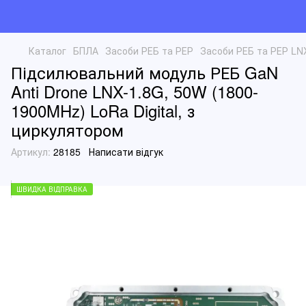
Каталог
БПЛА
Засоби РЕБ та РЕР
Засоби РЕБ та РЕР LN
Підсилювальний модуль РЕБ GaN
Anti Drone LNX-1.8G, 50W (1800-
1900MHz) LoRa Digital, з
циркулятором
Артикул:
28185
Написати відгук
ШВИДКА ВІДПРАВКА