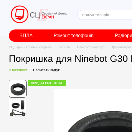
Перейти до основного контенту
БПЛА
Ремонт телефонів
Радіор
СЦ Екран - Головна сторінка
Каталог
Електротранспорт
Для електрос
Покришка для Ninebot G30 
В наявності
Написати відгук
ШВИДКА ВІДПРАВКА