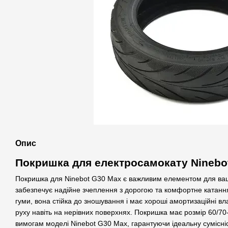
Опис
Покришка для електросамокату Ninebo
Покришка для Ninebot G30 Max є важливим елементом для ва
забезпечує надійне зчеплення з дорогою та комфортне катання
гуми, вона стійка до зношування і має хороші амортизаційні в
руху навіть на нерівних поверхнях. Покришка має розмір 60/70-
вимогам моделі Ninebot G30 Max, гарантуючи ідеальну сумісність