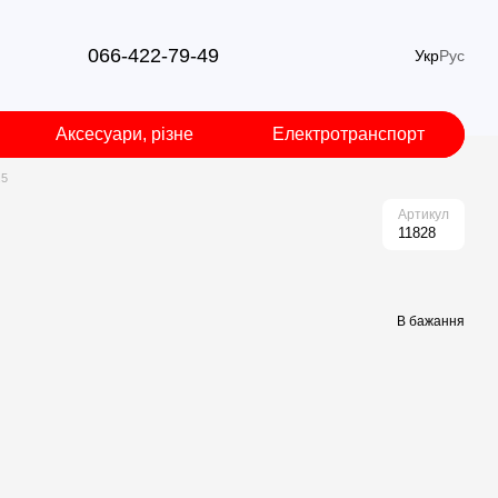
066-422-79-49
Укр
Рус
Аксесуари, різне
Електротранспорт
.5
Артикул
11828
В бажання