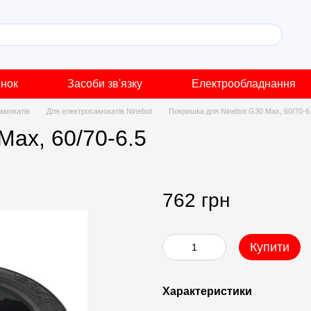
инок
Засоби зв'язку
Електрообладнання
амокатів
Для електросамокатів Ninebot
Покришка для Ninebot G30 Max, 60/70-6
Max, 60/70-6.5
762 грн
Купити
Характеристики