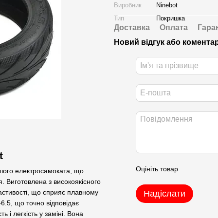
Виробник
Ninebot
Тип
Покришка
Доставка
Оплата
Гара
Новий відгук або комента
t
Оцініть товар
шого електросамоката, що
. Виготовлена з високоякісного
ластивості, що сприяє плавному
Надіслати
6.5, що точно відповідає
 і легкість у заміні. Вона