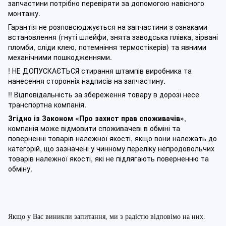
запчастини потрібно перевіряти за допомогою навісного
монтажу.
Гарантія не розповсюджується на запчастини з ознаками
встановлення (гнуті шлейфи, знята заводська плівка, зірвані
пломби, сліди клею, потемніння термостікерів) та явними
механічними пошкодженнями.
! НЕ ДОПУСКАЄТЬСЯ стирання штампів виробника та
нанесення сторонніх надписів на запчастину.
!! Відповідальність за збереження товару в дорозі несе
транспортна компанія.
Згідно із Законом
«Про захист прав споживачів»
,
компанія може відмовити споживачеві в обміні та
поверненні товарів належної якості, якщо вони належать до
категорій, що зазначені у чинному п
ереліку непродовольчих
товарів належної якості, які не підлягають поверненню та
обміну
.
Якщо у Вас виникли запитання, ми з радістю відповімо на них.