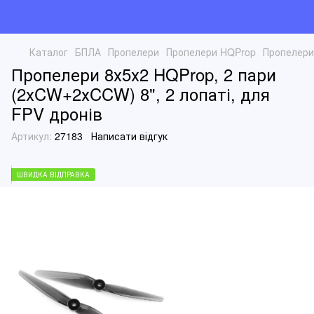
Каталог
БПЛА
Пропелери
Пропелери HQProp
Пропелери 
Пропелери 8х5х2 HQProp, 2 пари
(2хCW+2хCCW) 8", 2 лопаті, для
FPV дронів
Артикул:
27183
Написати відгук
ШВИДКА ВІДПРАВКА