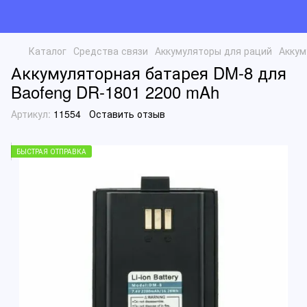
Каталог
Средства связи
Аккумуляторы для раций
Аккум
Аккумуляторная батарея DM-8 для
Baofeng DR-1801 2200 mAh
Артикул:
11554
Оставить отзыв
БЫСТРАЯ ОТПРАВКА