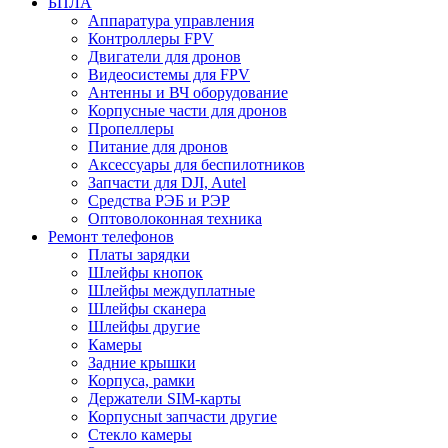
БПЛА
Аппаратура управления
Контроллеры FPV
Двигатели для дронов
Видеосистемы для FPV
Антенны и ВЧ оборудование
Корпусные части для дронов
Пропеллеры
Питание для дронов
Аксессуары для беспилотников
Запчасти для DJI, Autel
Средства РЭБ и РЭР
Оптоволоконная техника
Ремонт телефонов
Платы зарядки
Шлейфы кнопок
Шлейфы междуплатные
Шлейфы сканера
Шлейфы другие
Камеры
Задние крышки
Корпуса, рамки
Держатели SIM-карты
Корпусныt запчасти другие
Стекло камеры