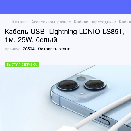
Каталог
Аксессуары, разное
Кабели, переходники
Кабел
Кабель USB- Lightning LDNIO LS891,
1м, 25W, белый
Артикул:
26504
Оставить отзыв
БЫСТРАЯ ОТПРАВКА