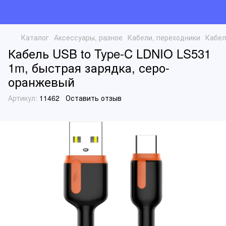
Каталог
Аксессуары, разное
Кабели, переходники
Кабел
Кабель USB to Type-C LDNIO LS531
1m, быстрая зарядка, серо-
оранжевый
Артикул:
11462
Оставить отзыв