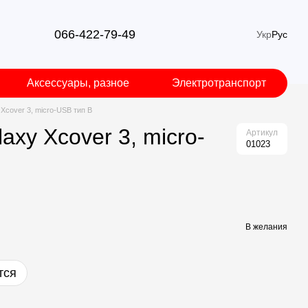
066-422-79-49
Укр
Рус
Аксессуары, разное
Электротранспорт
Xcover 3, micro-USB тип B
xy Xcover 3, micro-
Артикул
01023
В желания
тся