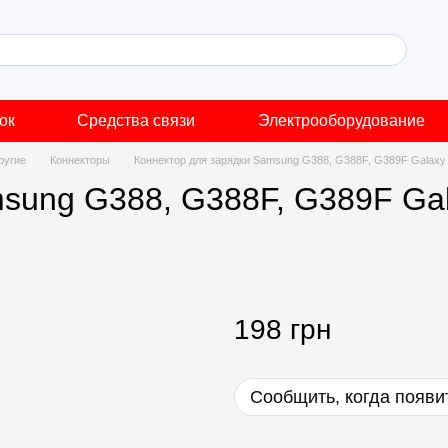
ок
Средства связи
Электрооборудование
ругие
Коннекторы
Коннектор для зарядки Samsung G388, G388F, G389F Galaxy 
sung G388, G388F, G389F Gala
198 грн
Сообщить, когда появи