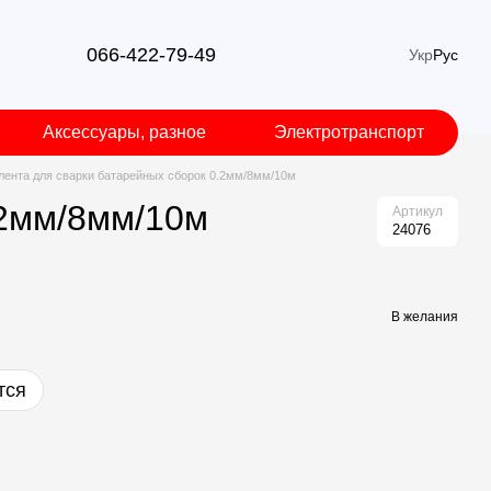
066-422-79-49
Укр
Рус
Аксессуары, разное
Электротранспорт
лента для сварки батарейных сборок 0.2мм/8мм/10м
.2мм/8мм/10м
Артикул
24076
В желания
тся