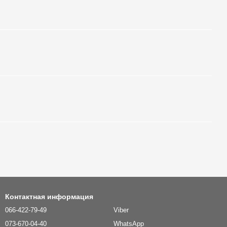
Контактная информация
066-422-79-49
Viber
073-670-04-40
WhatsApp