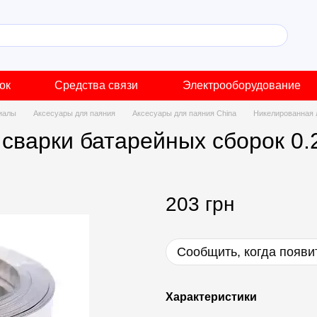
ок
Средства связи
Электрооборудование
иалы
Аксесуары для паяния
Аксесуары для паяния China
Никелированная 
 сварки батарейных сборок 0
203 грн
Сообщить, когда появи
Характеристики