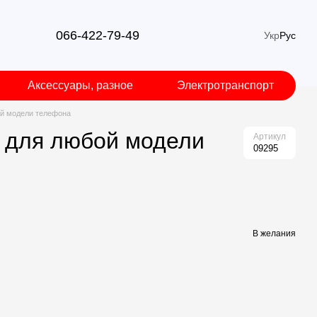
066-422-79-49
Укр
Рус
Аксессуары, разное
Электротранспорт
ой модели телефона
t для любой модели
Артикул
09295
В желания