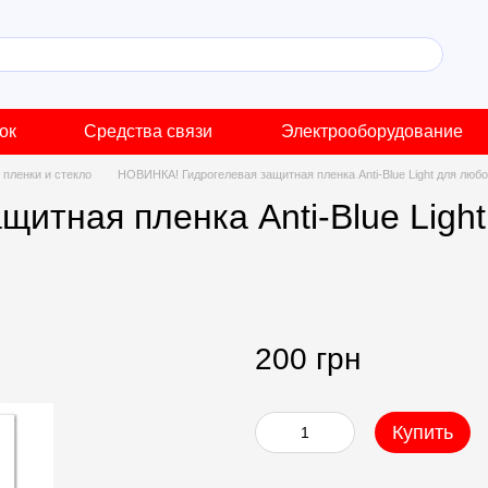
ок
Средства связи
Электрооборудование
пленки и стекло
НОВИНКА! Гидрогелевая защитная пленка Anti-Blue Light для люб
итная пленка Anti-Blue Ligh
200 грн
Купить