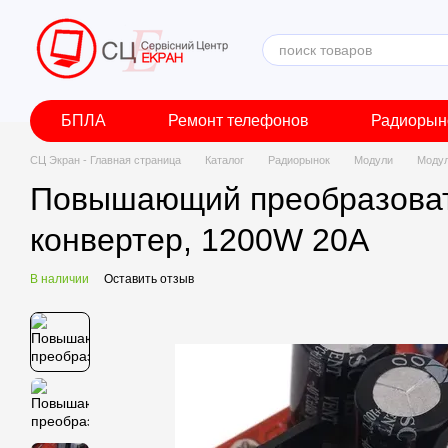
Перейти к основному контенту
БПЛА
Ремонт телефонов
Радиорын
СЦ Экран - Главная страница
Каталог
Радиорынок
Модули
Моду
Повышающий преобразовате
конвертер, 1200W 20А
В наличии
Оставить отзыв