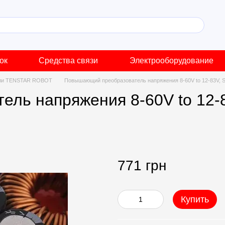
ок
Средства связи
Электрооборудование
ли TENSTAR ROBOT
Повышающий преобразователь напряжения 8-60V to 12-83V, 
ль напряжения 8-60V to 12-
771 грн
Купить