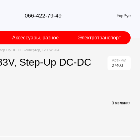
066-422-79-49
Укр
Рус
Аксессуары, разное
Электротранспорт
Step-Up DC-DC конвертер, 1200W 20А
83V, Step-Up DC-DC
Артикул
27403
В желания