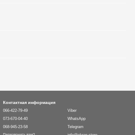
Контактная информация
066-422-79-49
Viber
073-670-04-40
WhatsApp
068-945-23-58
Telegram
info@ekran.store
Перезвонить вам?