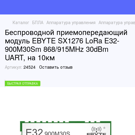
Каталог
БПЛА
Аппаратура управления
Аппаратура упра
Беспроводной приемопередающий
модуль EBYTE SX1276 LoRa E32-
900M30Sm 868/915MHz 30dBm
UART, на 10км
Артикул:
24524
Оставить отзыв
БЫСТРАЯ ОТПРАВКА