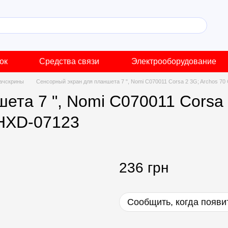
ок
Средства связи
Электрооборудование
ачскрины
Сенсорный экран для планшета 7 ", Nomi C070011 Corsa 2 3G; Archos 70
та 7 ", Nomi C070011 Corsa 2
 HXD-07123
236 грн
Сообщить, когда появи