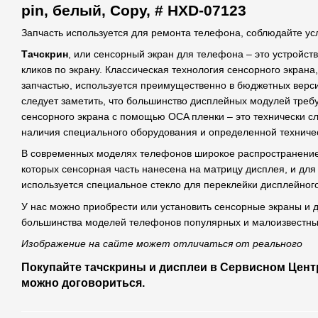
pin, белый, Сopy, # HXD-07123
Запчасть используется для ремонта телефона, соблюдайте ус
Тачскрин
, или сенсорный экран для телефона – это устройст
кликов по экрану. Классическая технология сенсорного экрана,
запчастью, используется преимущественно в бюджетных верс
следует заметить, что большинство дисплейных модулей треб
сенсорного экрана с помощью OCA пленки – это технически 
наличия специального оборудования и определенной техничес
В современных моделях телефонов широкое распространение п
которых сенсорная часть нанесена на матрицу дисплея, и для
используется специальное стекло для переклейки дисплейног
У нас можно приобрести или установить сенсорные экраны и
большинства моделей телефонов популярных и малоизвестны
Изображение на сайте может отличаться от реального
Покупайте тачскрины и дисплеи в Сервисном Центр
можно договориться.