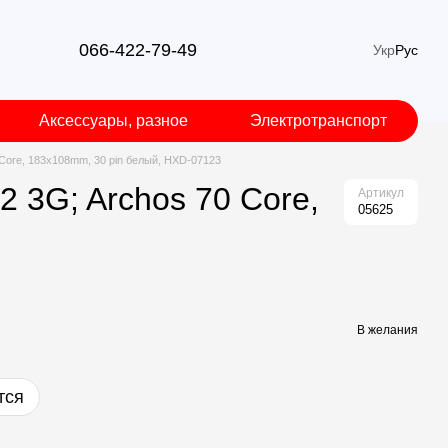
066-422-79-49
Укр
Рус
Аксессуары, разное
Электротранспорт
 Core, 183x108mm, 30 pin белый, HXD-07123
 3G; Archos 70 Core,
Артикул
05625
В желания
тся