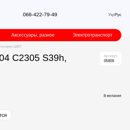
066-422-79-49
Укр
Рус
Аксессуары, разное
Электротранспорт
 тачскрин ЦВЕТ
04 C2305 S39h,
Артикул
05809
В желания
тся