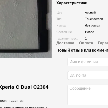
Характеристики
Цвет
черный
Тип
Touchscreen
Рамка
без рамки
Состояние
Новое
Гарантия, мес.
1
Доставка
Оплата
Гара
Новый отзыв или коммен
peria C Dual C2304
ловия гарантии
во, отвечающее за восприятие