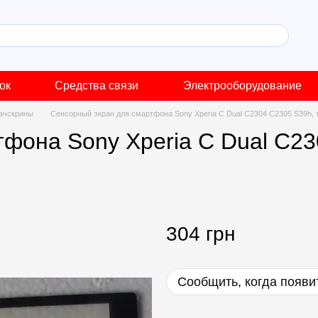
ок
Средства связи
Электрооборудование
ачскрины
Сенсорный экран для смартфона Sony Xperia C Dual C2304 C2305 S39h,
фона Sony Xperia C Dual C23
304 грн
Сообщить, когда появи