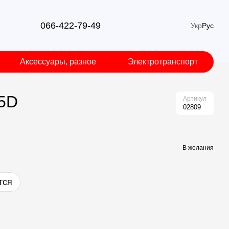
066-422-79-49
Укр
Рус
Аксессуары, разное
Электротранспорт
.5D
Артикул
02809
В желания
тся