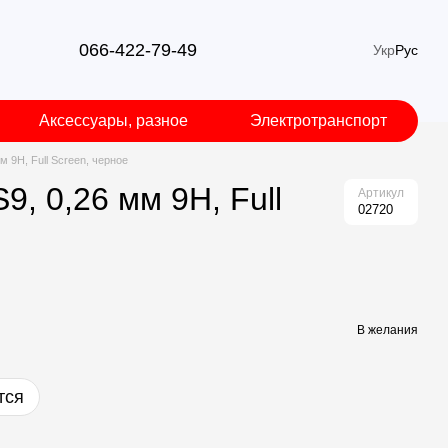
066-422-79-49
Укр
Рус
Аксессуары, разное
Электротранспорт
 9H, Full Screen, черное
, 0,26 мм 9H, Full
Артикул
02720
В желания
тся