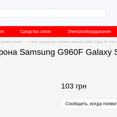
ок
Средства связи
Электрооборудование
пленки и стекло
Стекло защитное для телефона Samsung G960F Galaxy S9, 0,26 мм
она Samsung G960F Galaxy S9
103 грн
Сообщить, когда появи