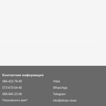
Контактная информация
066-422-79-49
Viber
073-670-04-40
WhatsApp
068-945-23-58
Telegram
info@ekran.store
Перезвонить вам?