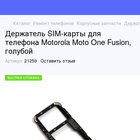
Каталог
Ремонт телефонов
Корпусные запчасти
Держат
Держатель SIM-карты для
телефона Motorola Moto One Fusion,
голубой
Артикул:
21259
Оставить отзыв
БЫСТРАЯ ОТПРАВКА