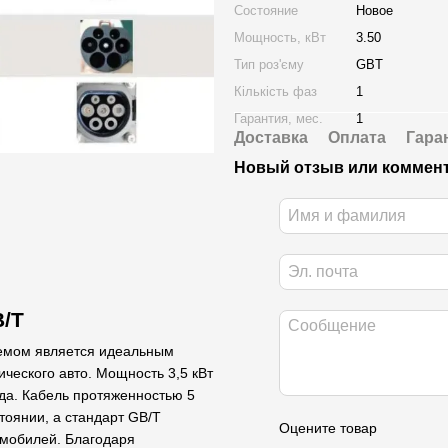
Состояние
Новое
Мощность, кВт
3.50
Тип роз'єму
GBT
Кількість фаз
1
Гарантия, мес.
1
Доставка
Оплата
Гара
Новый отзыв или коммен
B/T
ъемом является идеальным
ческого авто. Мощность 3,5 кВт
да. Кабель протяженностью 5
тоянии, а стандарт GB/T
Оцените товар
омобилей. Благодаря