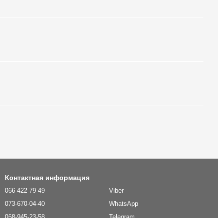
Контактная информация
066-422-79-49
Viber
073-670-04-40
WhatsApp
068-945-23-58
Telegram