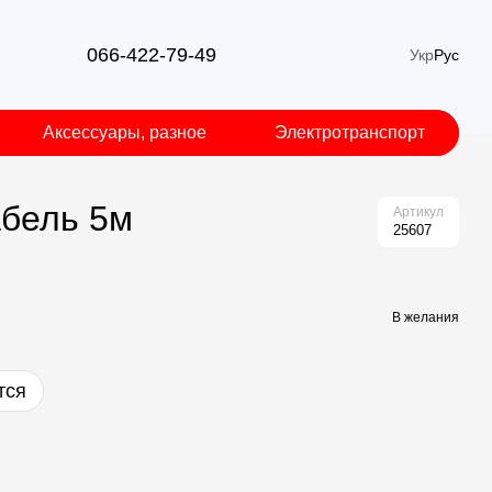
066-422-79-49
Укр
Рус
Аксессуары, разное
Электротранспорт
абель 5м
Артикул
25607
В желания
тся