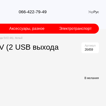
066-422-79-49
Укр
Рус
Аксессуары, разное
Электротранспорт
да 5V/2.4A), белый
0V (2 USB выхода
Артикул
26459
В желания