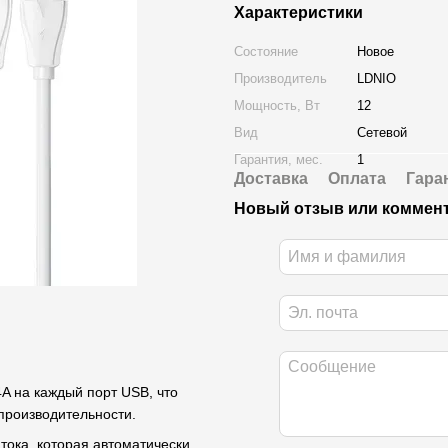
Характеристики
Состояние
Новое
Производитель
LDNIO
Мощность, Вт
12
Вид
Сетевой
Гарантия, мес.
1
Доставка
Оплата
Гара
Новый отзыв или коммен
4A на каждый порт USB, что
производительности.
ока, которая автоматически