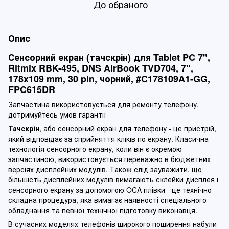
До обраного
Опис
Сенсорний екран (тачскрін) для Tablet PC 7",
Ritmix RBK-495, DNS AirBook TVD704, 7",
178x109 mm, 30 pin, чорний, #C178109A1-GG,
FPC615DR
Запчастина використовується для ремонту телефону,
дотримуйтесь умов гарантії
Тачскрін
, або сенсорний екран для телефону - це пристрій,
який відповідає за сприйняття кліків по екрану. Класична
технологія сенсорного екрану, коли він є окремою
запчастиною, використовується переважно в бюджетних
версіях дисплейних модулів. Також слід зауважити, що
більшість дисплейних модулів вимагають склейки дисплея і
сенсорного екрану за допомогою OCA плівки - це технічно
складна процедура, яка вимагає наявності спеціального
обладнання та певної технічної підготовку виконавця.
В сучасних моделях телефонів широкого поширення набули