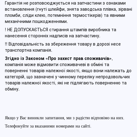
Гарантія не розповсюджується на запчастини з ознаками
встановлення (гнуті шлейфи, знята заводська плівка, зірвані
пломби, сліди клею, потемніння термостікерів) та явними
механічними пошкодженнями.
! НЕ ДОПУСКАЄТЬСЯ стирання штампів виробника та
нанесення сторонніх надписів на запчастину.
!! Відповідальність за збереження товару в дорозі несе
транспортна компанія.
Згідно із Законом
«Про захист прав споживачів»
,
компанія може відмовити споживачеві в обміні та
поверненні товарів належної якості, якщо вони належать до
категорій, що зазначені у чинному п
ереліку непродовольчих
товарів належної якості, які не підлягають поверненню та
обміну
.
Якщо у Вас виникли запитання, ми з радістю відповімо на них.
Телефонуйте за вказаними номерами на сайті.