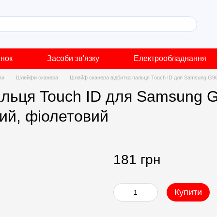
инок
Засоби зв'язку
Електрообладнання
ти
Шлейфи сканера
Шлейф сканера відбитка пальця Touch ID для Samsung G96
льця Touch ID для Samsung G
ий, фіолетовий
181 грн
Купити