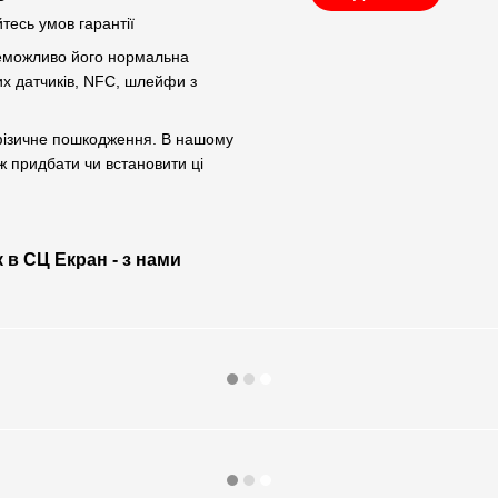
тесь умов гарантії
неможливо його нормальна
их датчиків, NFC, шлейфи з
и фізичне пошкодження. В нашому
ж придбати чи встановити ці
 в СЦ Екран - з нами