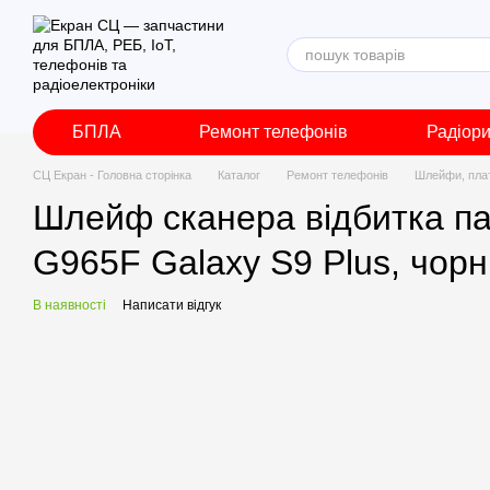
Перейти до основного контенту
БПЛА
Ремонт телефонів
Радіор
СЦ Екран - Головна сторінка
Каталог
Ремонт телефонів
Шлейфи, пла
Шлейф сканера відбитка па
G965F Galaxy S9 Plus, чорн
В наявності
Написати відгук