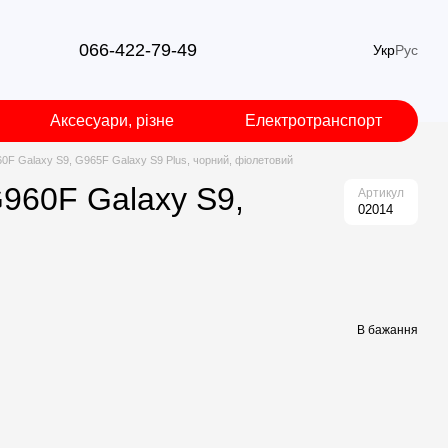
066-422-79-49
Укр
Рус
Аксесуари, різне
Електротранспорт
0F Galaxy S9, G965F Galaxy S9 Plus, чорний, фіолетовий
960F Galaxy S9,
Артикул
02014
В бажання