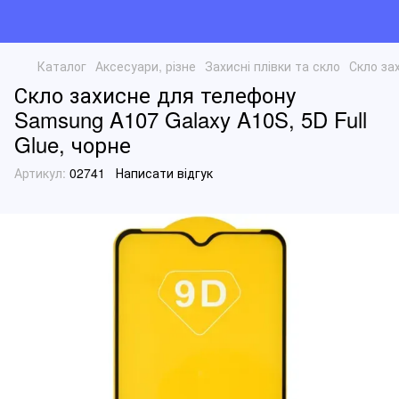
Каталог
Аксесуари, різне
Захисні плівки та скло
Скло за
Скло захисне для телефону
Samsung A107 Galaxy A10S, 5D Full
Glue, чорне
Артикул:
02741
Написати відгук