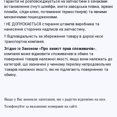
Гарантія не розповсюджується на запчастини з ознаками
встановлення (гнуті шлейфи, знята заводська плівка, зірвані
пломби, сліди клею, потемніння термостікерів) та явними
механічними пошкодженнями.
! НЕ ДОПУСКАЄТЬСЯ стирання штампів виробника та
нанесення сторонніх надписів на запчастину.
!! Відповідальність за збереження товару в дорозі несе
транспортна компанія.
Згідно із Законом
«Про захист прав споживачів»
,
компанія може відмовити споживачеві в обміні та
поверненні товарів належної якості, якщо вони належать до
категорій, що зазначені у чинному п
ереліку непродовольчих
товарів належної якості, які не підлягають поверненню та
обміну
.
Якщо у Вас виникли запитання, ми з радістю відповімо на них.
Телефонуйте за вказаними номерами на сайті.