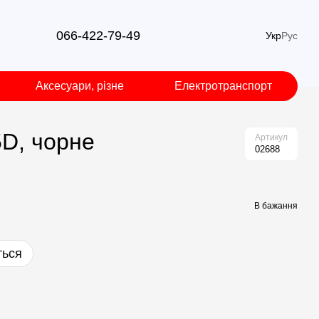
066-422-79-49
Укр
Рус
Аксесуари, різне
Електротранспорт
5D, чорне
Артикул
02688
В бажання
ться