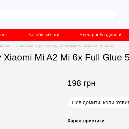
инок
Засоби зв'язку
Електрообладнання
 та скло
Скло захисне для телефону Xiaomi Mi A2 Mi 6x Full Glue 5D, чорне
Xiaomi Mi A2 Mi 6x Full Glue 
198 грн
Повідомити, коли з'яви
Характеристики