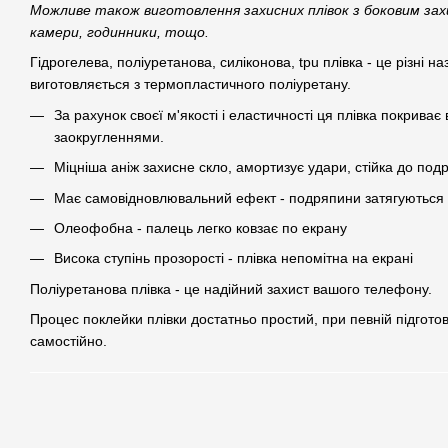
Можливе також виготовлення захисних плівок з боковим зах
камери, годинники, тощо.
Гідрогелева, поліуретанова, силіконова, tpu плівка - це різні наз
виготовляється з термопластичного поліуретану.
За рахунок своєї м'якості і еластичності ця плівка покрива
заокругленнями.
Міцніша аніж захисне скло, амортизує удари, стійка до под
Має самовідновлювальний ефект - подряпини затягуються 
Олеофобна - палець легко ковзає по екрану
Висока ступінь прозорості - плівка непомітна на екрані
Поліуретанова плівка - це надійний захист вашого телефону.
Процес поклейки плівки достатньо простий, при певній підгото
самостійно.