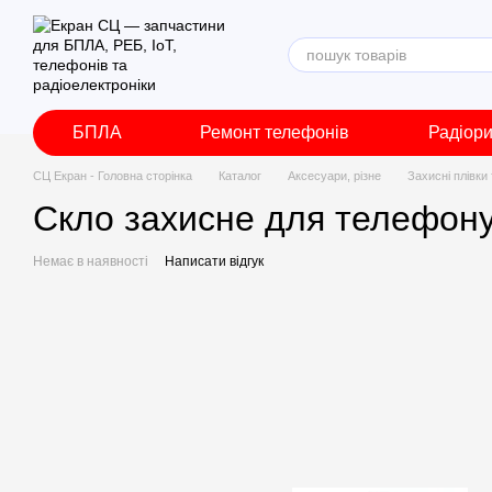
Перейти до основного контенту
БПЛА
Ремонт телефонів
Радіор
СЦ Екран - Головна сторінка
Каталог
Аксесуари, різне
Захисні плівки
Скло захисне для телефону 
Немає в наявності
Написати відгук