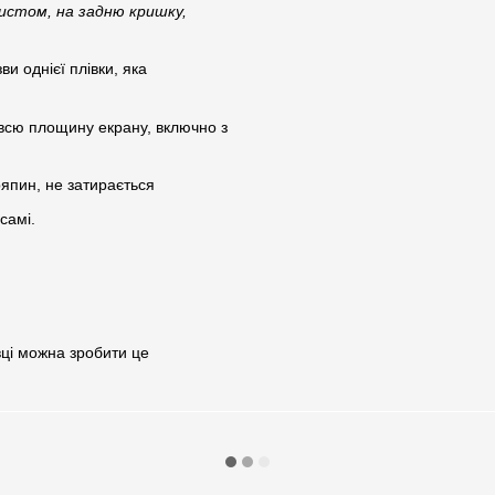
истом, на задню кришку,
ви однієї плівки, яка
є всю площину екрану, включно з
ряпин, не затирається
самі.
вці можна зробити це