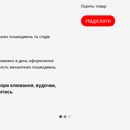
Оцініть товар
Надіслати
ічних пошкоджень та слідів
ереважно в день оформлення
тність механічних пошкоджень.
ори клювання, вудочки,
итись