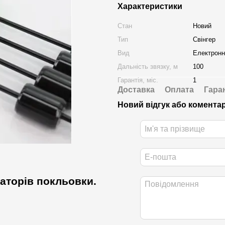
Характеристики
Стан
Новий
Тип
Свінгер
Вид
Електронн
Дальність звязку, м
100
Гарантія, міс.
1
Доставка
Оплата
Гара
Новий відгук або комента
аторів покльовки.