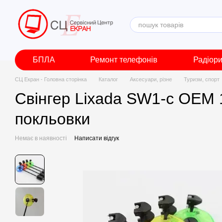
Перейти до основного контенту
БПЛА
Ремонт телефонів
Радіор
СЦ Екран - Головна сторінка
Каталог
Аксесуари, різне
Туризм, спорт
Свінгер Lixada SW1-c OEM 1
покльовки
Немає в наявності
Написати відгук