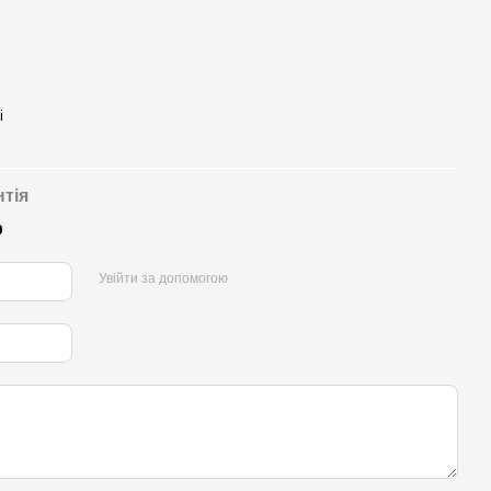
і
нтія
р
Увійти за допомогою