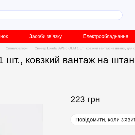
инок
Засоби зв'язку
Електрообладнання
Сигналізатори
Свінгер Lixada SW1-c OEM 1 шт., ковзкий вантаж на штанзі, для с
 шт., ковзкий вантаж на штанз
223 грн
Повідомити, коли з'яви