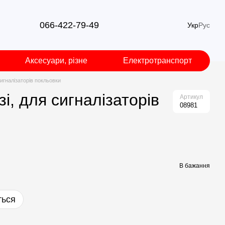
066-422-79-49
Укр
Рус
Аксесуари, різне
Електротранспорт
игналізаторів покльовки
і, для сигналізаторів
Артикул
08981
В бажання
ться