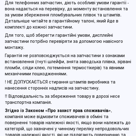
Для телефонних запчастин, діють особливі умови гарантії -
вона надається на перевірку, до моменту встановлення та
за умови збереження пломбувальних плівок та штампів.
Детальніше читайте в гарантійному талоні, який йде в
комплекті до кожної запчастини.
Для того, щоб зберегти гарантійні умови, дисплейні
запчастини потрібно перевіряти за допомогою навісного
монтажу.
Гарантія не розповсюджується на запчастини з ознаками
встановлення (гнуті шлейфи, знята заводська плівка, зірвані
пломби, сліди клею, потемніння термостікерів) та явними
механічними пошкодженнями.
! НЕ ДОПУСКАЄТЬСЯ стирання штампів виробника та
нанесення сторонніх надписів на запчастину.
!! Відповідальність за збереження товару в дорозі несе
транспортна компанія.
Згідно із Законом
«Про захист прав споживачів»
,
компанія може відмовити споживачеві в обміні та
поверненні товарів належної якості, якщо вони належать до
категорій, що зазначені у чинному п
ереліку непродовольчих
товарів належної якості, які не підлягають поверненню та