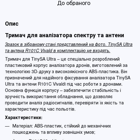
До обраного
Опис
Тримач для аналізатора спектру та антени
Зразок в зібраному стані представлений на фото. TinySA Ultra
та антена R101C Vivald в комплектацію не входять.
Тримач для TinySA Ultra – це спеціально розроблений
пластиковий корпус аналізатора дронів, виготовлений за
технологією 3D-друку з високоякісного ABS-пластика. Він
призначений для надійного фіксування аналізатора TinySA
Ultra та антени R101C Vivaldi під час роботи з дронами.
Основна функція корпусу – забезпечити стабільність і
зручність використання обладнання, що дозволяє
проводити аналіз радіосигналів, перевіряти їх якість та
характеристику під час польотів.
Характеристики:
Матеріал: ABS-пластик, стійкий до механічних
пошкоджень та впливу зовнішніх умов;